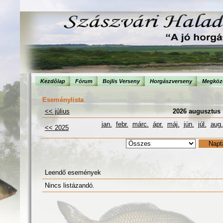
Kezdõlap
Fórum
Bojlis Verseny
Horgászverseny
Megköze
Eseménylista
<< július
2026 augusztus
jan.
febr.
márc.
ápr.
máj.
jún.
júl.
aug.
<< 2025
Leendő események
Nincs listázandó.