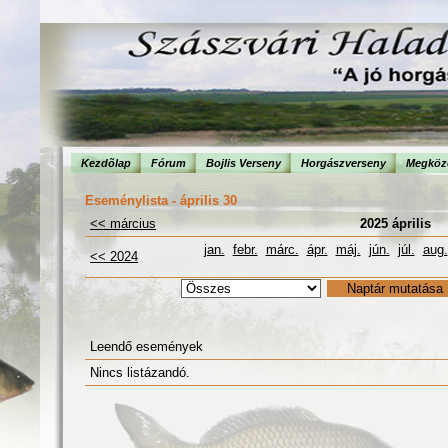
Kezdõlap
Fórum
Bojlis Verseny
Horgászverseny
Megköze
Eseménylista - április 30
<< március
2025 április
jan.
febr.
márc.
ápr.
máj.
jún.
júl.
aug.
<< 2024
Leendő események
Nincs listázandó.