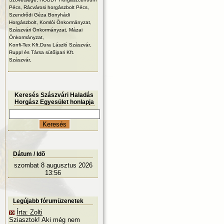
Pécs, Rácvárosi horgászbolt Pécs,
Szendrődi Géza Bonyhádi
Horgászbolt, Komlói Önkormányzat,
Szászvári Önkormányzat, Mázai
Önkormányzat,
Konfi-Tex Kft.Dura László Szászvár,
Ruppl és Társa sütőipari Kft.
Szászvár,
Keresés Szászvári Haladás
Horgász Egyesület honlapja
Dátum / Idõ
szombat 8 augusztus 2026
13:56
Legújabb fórumüzenetek
Írta: Zolti
Sziasztok! Aki még nem