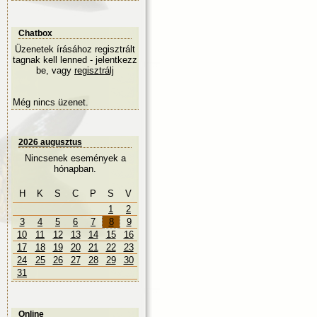
Chatbox
Üzenetek írásához regisztrált
tagnak kell lenned - jelentkezz
be, vagy
regisztrálj
Még nincs üzenet.
2026 augusztus
Nincsenek események a
hónapban.
H
K
S
C
P
S
V
1
2
3
4
5
6
7
8
9
10
11
12
13
14
15
16
17
18
19
20
21
22
23
24
25
26
27
28
29
30
31
Online