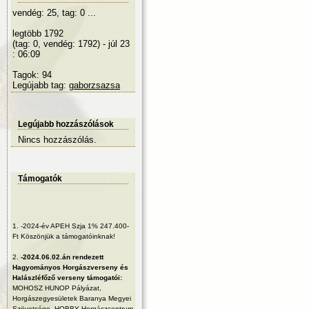
vendég: 25, tag: 0 ...
legtöbb 1792
(tag: 0, vendég: 1792) - júl 23
: 06:09
Tagok: 94
Legújabb tag:
gaborzsazsa
Legújabb hozzászólások
Nincs hozzászólás.
Támogatók
1.
-2024-év APEH Szja 1% 247.400-
Ft Köszönjük a támogatóinknak!
2.
-2024.06.02.án rendezett
Hagyományos Horgászverseny és
Halászléfőző verseny támogatói:
MOHOSZ HUNOP Pályázat,
Horgászegyesületek Baranya Megyei
Szövetsége, HOBBY Horgászcentrum