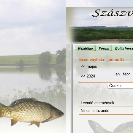
Kezdõlap
Fórum
Bojlis Vers
Eseménylista - június 25
<< május
jan.
febr.
<< 2024
Leendő események
Nincs listázandó.