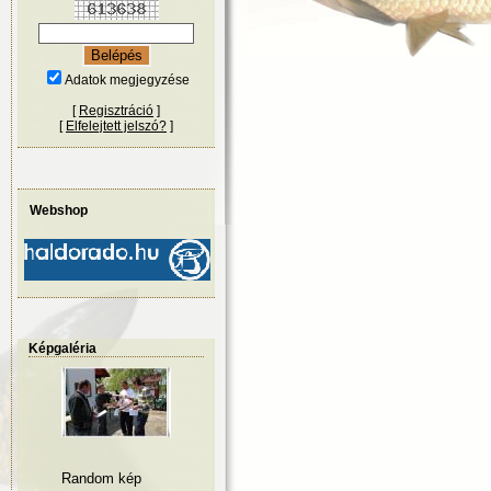
Adatok megjegyzése
[
Regisztráció
]
[
Elfelejtett jelszó?
]
Webshop
Képgaléria
Random kép