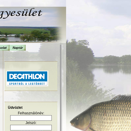
olat
Naptár
Üdvözlet
Felhasználónév:
Jelszó: