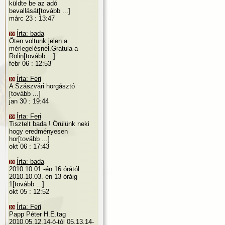
küldte be az adó
bevallását[tovább ...]
márc 23 : 13:47
Írta: bada
Öten voltunk jelen a
mérlegelésnél.Gratula a
Rolin[tovább ...]
febr 06 : 12:53
Írta: Feri
A Szászvári horgásztó
[tovább ...]
jan 30 : 19:44
Írta: Feri
Tisztelt bada ! Örülünk neki
hogy eredményesen
hor[tovább ...]
okt 06 : 17:43
Írta: bada
2010.10.01.-én 16 órától
2010.10.03.-én 13 óráig
1[tovább ...]
okt 05 : 12:52
Írta: Feri
Papp Péter H.E.tag
2010.05.12.14-ó-tól 05.13.14-