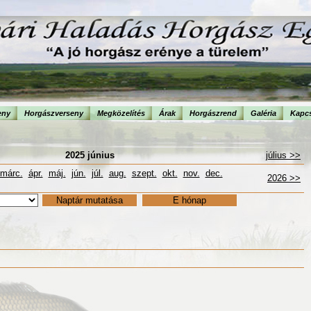
eny
Horgászverseny
Megközelítés
Árak
Horgászrend
Galéria
Kapcs
2025 június
július >>
márc.
ápr.
máj.
jún.
júl.
aug.
szept.
okt.
nov.
dec.
2026 >>