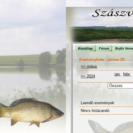
Kezdõlap
Fórum
Bojlis Vers
Eseménylista - június 28
<< május
jan.
febr.
<< 2024
Leendő események
Nincs listázandó.