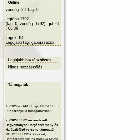
Online
vendég: 28, tag: 0 ...
legtöbb 1792
(tag: 0, vendég: 1792) - júl 23
: 06:09
Tagok: 94
Legújabb tag:
gaborzsazsa
Legújabb hozzászólások
Nincs hozzászólás.
Támogatók
1.
-2024-év APEH Szja 1% 247.400-
Ft Köszönjük a támogatóinknak!
2.
-2024.06.02.án rendezett
Hagyományos Horgászverseny és
Halászléfőző verseny támogatói:
MOHOSZ HUNOP Pályázat,
Horgászegyesületek Baranya Megyei