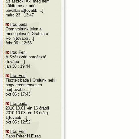
Sziasztok! Aki még nem
küldte be az adó
bevallását[tovább ...]
márc 23 : 13:47
Írta: bada
Öten voltunk jelen a
mérlegelésnél.Gratula a
Rolin[tovább ...]
febr 06 : 12:53
Írta: Feri
A Szászvári horgásztó
[tovább ...]
jan 30 : 19:44
Írta: Feri
Tisztelt bada ! Örülünk neki
hogy eredményesen
hor[tovább ...]
okt 06 : 17:43
Írta: bada
2010.10.01.-én 16 órától
2010.10.03.-én 13 óráig
1[tovább ...]
okt 05 : 12:52
Írta: Feri
Papp Péter H.E.tag