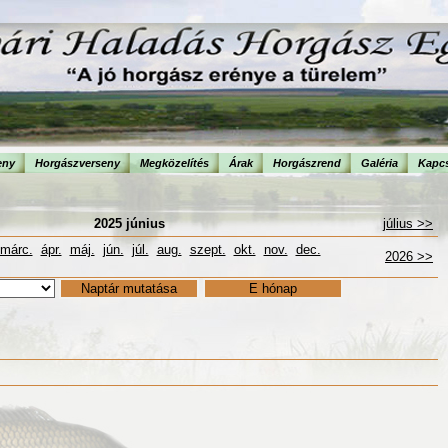
eny
Horgászverseny
Megközelítés
Árak
Horgászrend
Galéria
Kapcs
2025 június
július >>
márc.
ápr.
máj.
jún.
júl.
aug.
szept.
okt.
nov.
dec.
2026 >>