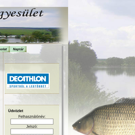
olat
Naptár
Üdvözlet
Felhasználónév:
Jelszó: