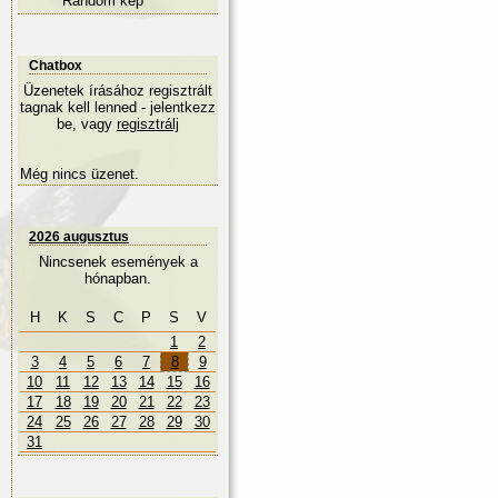
Random kép
Chatbox
Üzenetek írásához regisztrált
tagnak kell lenned - jelentkezz
be, vagy
regisztrálj
Még nincs üzenet.
2026 augusztus
Nincsenek események a
hónapban.
H
K
S
C
P
S
V
1
2
3
4
5
6
7
8
9
10
11
12
13
14
15
16
17
18
19
20
21
22
23
24
25
26
27
28
29
30
31