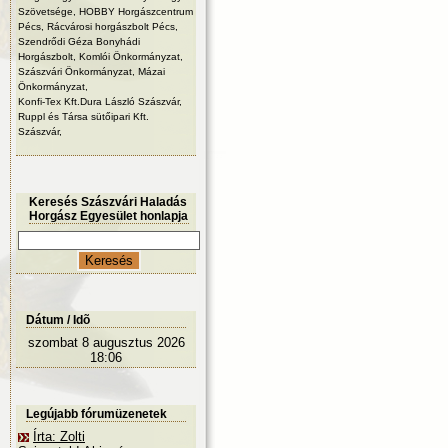
Szövetsége, HOBBY Horgászcentrum
Pécs, Rácvárosi horgászbolt Pécs,
Szendrődi Géza Bonyhádi
Horgászbolt, Komlói Önkormányzat,
Szászvári Önkormányzat, Mázai
Önkormányzat,
Konfi-Tex Kft.Dura László Szászvár,
Ruppl és Társa sütőipari Kft.
Szászvár,
Keresés Szászvári Haladás
Horgász Egyesület honlapja
Dátum / Idõ
szombat 8 augusztus 2026
18:06
Legújabb fórumüzenetek
Írta: Zolti