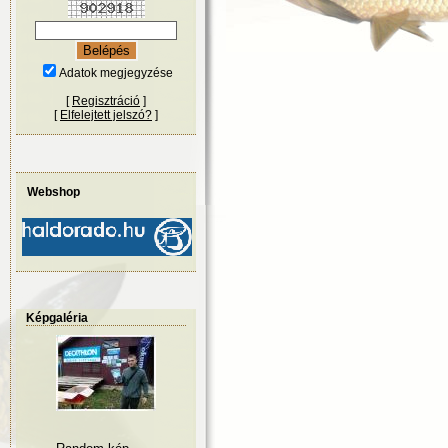
Adatok megjegyzése
[
Regisztráció
]
[
Elfelejtett jelszó?
]
Webshop
Képgaléria