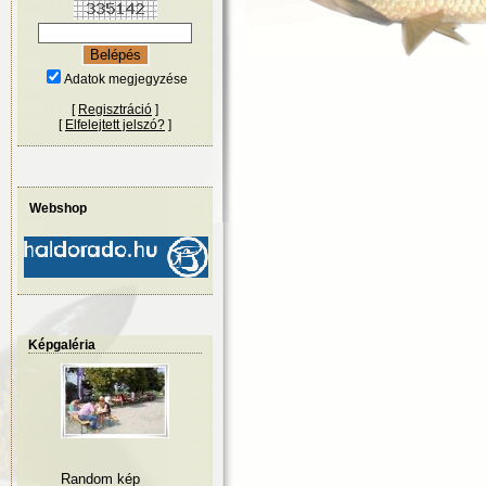
Adatok megjegyzése
[
Regisztráció
]
[
Elfelejtett jelszó?
]
Webshop
Képgaléria
Random kép