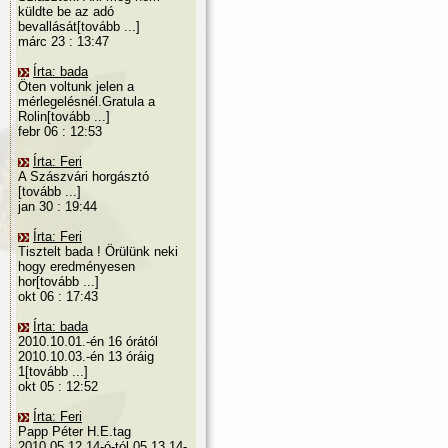
küldte be az adó
bevallását[tovább ...]
márc 23 : 13:47
Írta: bada
Öten voltunk jelen a
mérlegelésnél.Gratula a
Rolin[tovább ...]
febr 06 : 12:53
Írta: Feri
A Szászvári horgásztó
[tovább ...]
jan 30 : 19:44
Írta: Feri
Tisztelt bada ! Örülünk neki
hogy eredményesen
hor[tovább ...]
okt 06 : 17:43
Írta: bada
2010.10.01.-én 16 órától
2010.10.03.-én 13 óráig
1[tovább ...]
okt 05 : 12:52
Írta: Feri
Papp Péter H.E.tag
2010.05.12.14-ó-tól 05.13.14-