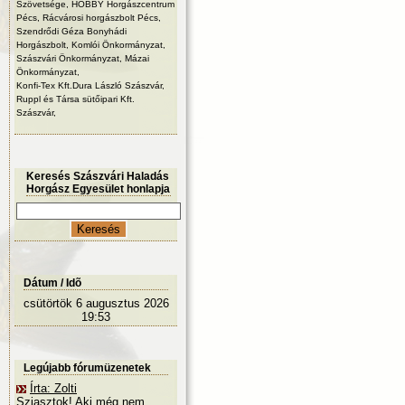
Szövetsége, HOBBY Horgászcentrum
Pécs, Rácvárosi horgászbolt Pécs,
Szendrődi Géza Bonyhádi
Horgászbolt, Komlói Önkormányzat,
Szászvári Önkormányzat, Mázai
Önkormányzat,
Konfi-Tex Kft.Dura László Szászvár,
Ruppl és Társa sütőipari Kft.
Szászvár,
Keresés Szászvári Haladás
Horgász Egyesület honlapja
Dátum / Idõ
csütörtök 6 augusztus 2026
19:53
Legújabb fórumüzenetek
Írta: Zolti
Sziasztok! Aki még nem