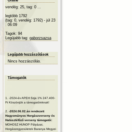
Online
vendég: 25, tag: 0 ...
legtöbb 1792
(tag: 0, vendég: 1792) - júl 23
: 06:09
Tagok: 94
Legújabb tag:
gaborzsazsa
Legújabb hozzászólások
Nincs hozzászólás.
Támogatók
1.
-2024-év APEH Szja 1% 247.400-
Ft Köszönjük a támogatóinknak!
2.
-2024.06.02.án rendezett
Hagyományos Horgászverseny és
Halászléfőző verseny támogatói:
MOHOSZ HUNOP Pályázat,
Horgászegyesületek Baranya Megyei