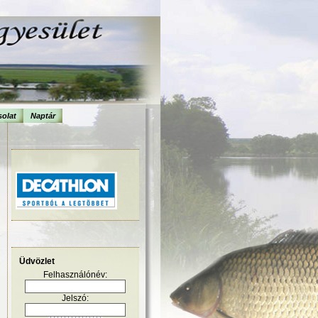
olat
Naptár
Üdvözlet
Felhasználónév:
Jelszó: