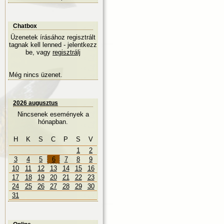
Chatbox
Üzenetek írásához regisztrált
tagnak kell lenned - jelentkezz
be, vagy
regisztrálj
Még nincs üzenet.
2026 augusztus
Nincsenek események a
hónapban.
H
K
S
C
P
S
V
1
2
3
4
5
6
7
8
9
10
11
12
13
14
15
16
17
18
19
20
21
22
23
24
25
26
27
28
29
30
31