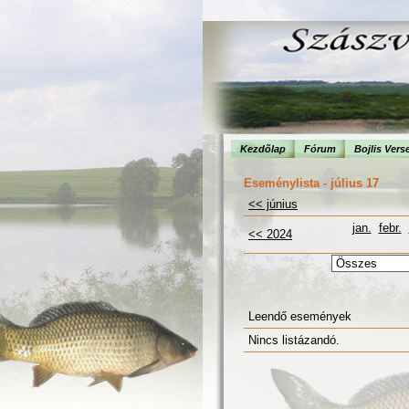
Kezdõlap
Fórum
Bojlis Vers
Eseménylista - július 17
<< június
jan.
febr.
<< 2024
Leendő események
Nincs listázandó.