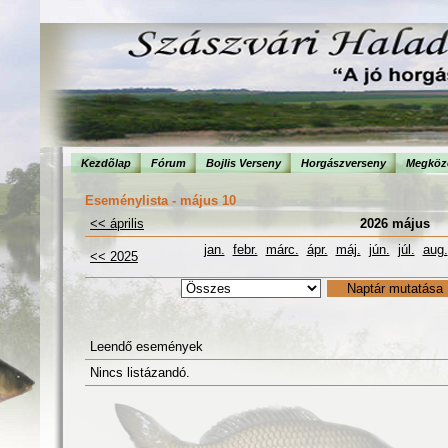
Kezdõlap
Fórum
Bojlis Verseny
Horgászverseny
Megköze
Eseménylista - május 10
<< április
2026 május
jan.
febr.
márc.
ápr.
máj.
jún.
júl.
aug.
<< 2025
Leendő események
Nincs listázandó.