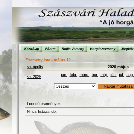
Kezdõlap
Fórum
Bojlis Verseny
Horgászverseny
Megköze
Eseménylista - május 12
<< április
2026 május
jan.
febr.
márc.
ápr.
máj.
jún.
júl.
aug.
<< 2025
Leendő események
Nincs listázandó.