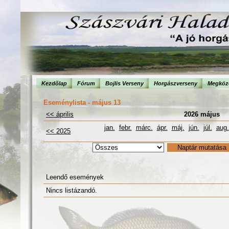
Kezdõlap
Fórum
Bojlis Verseny
Horgászverseny
Megköze
Eseménylista - május 13
<< április
2026 május
jan.
febr.
márc.
ápr.
máj.
jún.
júl.
aug.
<< 2025
Leendő események
Nincs listázandó.