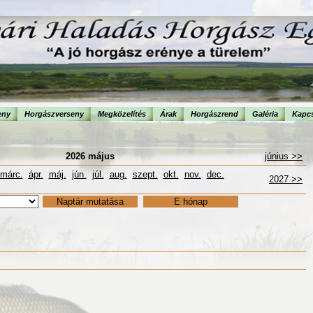
eny
Horgászverseny
Megközelítés
Árak
Horgászrend
Galéria
Kapcs
2026 május
június >>
márc.
ápr.
máj.
jún.
júl.
aug.
szept.
okt.
nov.
dec.
2027 >>