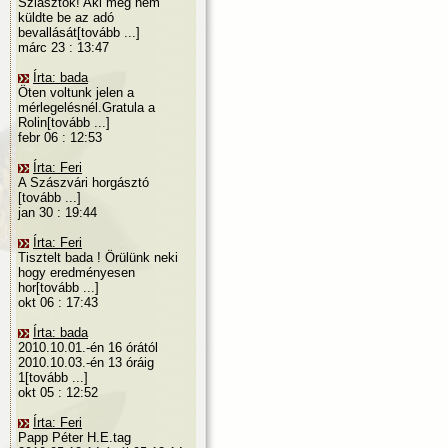
Sziasztok! Aki még nem
küldte be az adó
bevallását[tovább ...]
márc 23 : 13:47
Írta: bada
Öten voltunk jelen a
mérlegelésnél.Gratula a
Rolin[tovább ...]
febr 06 : 12:53
Írta: Feri
A Szászvári horgásztó
[tovább ...]
jan 30 : 19:44
Írta: Feri
Tisztelt bada ! Örülünk neki
hogy eredményesen
hor[tovább ...]
okt 06 : 17:43
Írta: bada
2010.10.01.-én 16 órától
2010.10.03.-én 13 óráig
1[tovább ...]
okt 05 : 12:52
Írta: Feri
Papp Péter H.E.tag