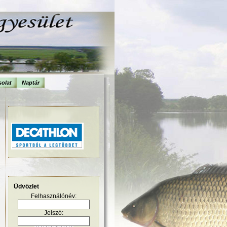
olat
Naptár
Üdvözlet
Felhasználónév:
Jelszó: