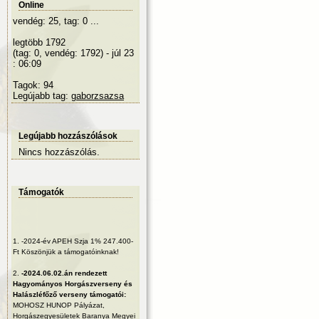
Online
vendég: 25, tag: 0 ...
legtöbb 1792
(tag: 0, vendég: 1792) - júl 23
: 06:09
Tagok: 94
Legújabb tag:
gaborzsazsa
Legújabb hozzászólások
Nincs hozzászólás.
Támogatók
1.
-2024-év APEH Szja 1% 247.400-
Ft Köszönjük a támogatóinknak!
2.
-2024.06.02.án rendezett
Hagyományos Horgászverseny és
Halászléfőző verseny támogatói:
MOHOSZ HUNOP Pályázat,
Horgászegyesületek Baranya Megyei