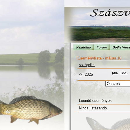
Kezdõlap
Fórum
Bojlis Vers
Eseménylista - május 16
<< április
jan.
febr.
<< 2025
Leendő események
Nincs listázandó.