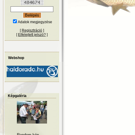
Adatok megjegyzése
[
Regisztráció
]
[
Elfelejtett jelszó?
]
Webshop
Képgaléria
Random kép