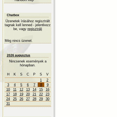
Chatbox
Üzenetek írásához regisztrált
tagnak kell lenned - jelentkezz
be, vagy
regisztrálj
Még nincs üzenet.
2026 augusztus
Nincsenek események a
hónapban.
H
K
S
C
P
S
V
1
2
3
4
5
6
7
8
9
10
11
12
13
14
15
16
17
18
19
20
21
22
23
24
25
26
27
28
29
30
31