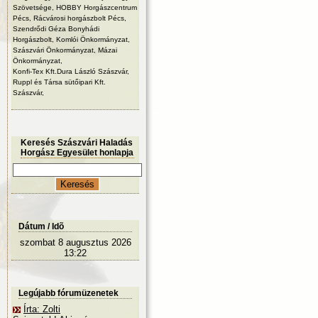
Szövetsége, HOBBY Horgászcentrum
Pécs, Rácvárosi horgászbolt Pécs,
Szendrődi Géza Bonyhádi
Horgászbolt, Komlói Önkormányzat,
Szászvári Önkormányzat, Mázai
Önkormányzat,
Konfi-Tex Kft.Dura László Szászvár,
Ruppl és Társa sütőipari Kft.
Szászvár,
Keresés Szászvári Haladás
Horgász Egyesület honlapja
Dátum / Idõ
szombat 8 augusztus 2026
13:22
Legújabb fórumüzenetek
Írta: Zolti