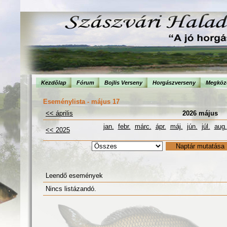
Kezdõlap
Fórum
Bojlis Verseny
Horgászverseny
Megköze
Eseménylista - május 17
<< április
2026 május
jan.
febr.
márc.
ápr.
máj.
jún.
júl.
aug.
<< 2025
Leendő események
Nincs listázandó.