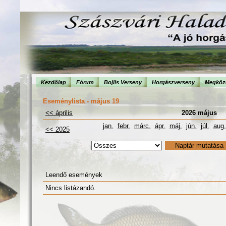
Kezdõlap
Fórum
Bojlis Verseny
Horgászverseny
Megköze
Eseménylista - május 19
<< április
2026 május
jan.
febr.
márc.
ápr.
máj.
jún.
júl.
aug.
<< 2025
Leendő események
Nincs listázandó.