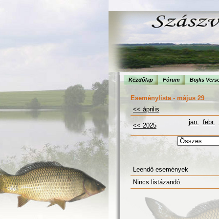
Kezdõlap
Fórum
Bojlis Vers
Eseménylista - május 29
<< április
jan.
febr.
<< 2025
Leendő események
Nincs listázandó.