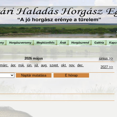
eny
Horgászverseny
Megközelítés
Árak
Horgászrend
Galéria
Kapcs
2026 május
június >>
márc.
ápr.
máj.
jún.
júl.
aug.
szept.
okt.
nov.
dec.
2027 >>