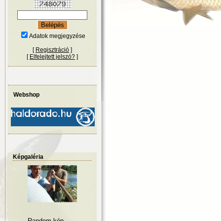
Adatok megjegyzése
[
Regisztráció
]
[
Elfelejtett jelszó?
]
Webshop
Képgaléria
Random kép