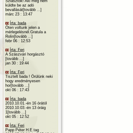
Sziasztok! Aki még nem
küldte be az adó
bevallását[tovább ...]
márc 23 : 13:47
Írta: bada
Öten voltunk jelen a
mérlegelésnél.Gratula a
Rolin[tovább ...]
febr 06 : 12:53
Írta: Feri
A Szászvári horgásztó
[tovább ...]
jan 30 : 19:44
Írta: Feri
Tisztelt bada ! Örülünk neki
hogy eredményesen
hor[tovább ...]
okt 06 : 17:43
Írta: bada
2010.10.01.-én 16 órától
2010.10.03.-én 13 óráig
1[tovább ...]
okt 05 : 12:52
Írta: Feri
Papp Péter H.E.tag