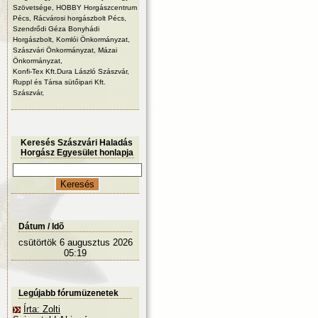
Szövetsége, HOBBY Horgászcentrum
Pécs, Rácvárosi horgászbolt Pécs,
Szendrődi Géza Bonyhádi
Horgászbolt, Komlói Önkormányzat,
Szászvári Önkormányzat, Mázai
Önkormányzat,
Konfi-Tex Kft.Dura László Szászvár,
Ruppl és Társa sütőipari Kft.
Szászvár,
Keresés Szászvári Haladás
Horgász Egyesület honlapja
Dátum / Idõ
csütörtök 6 augusztus 2026
05:19
Legújabb fórumüzenetek
Írta: Zolti