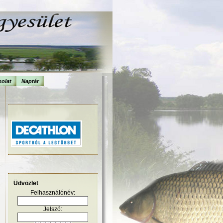
olat
Naptár
Üdvözlet
Felhasználónév:
Jelszó: