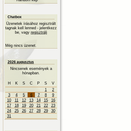
Chatbox
Üzenetek írásához regisztrált
tagnak kell lenned - jelentkezz
be, vagy
regisztrálj
Még nincs üzenet.
2026 augusztus
Nincsenek események a
hónapban.
H
K
S
C
P
S
V
1
2
3
4
5
6
7
8
9
10
11
12
13
14
15
16
17
18
19
20
21
22
23
24
25
26
27
28
29
30
31