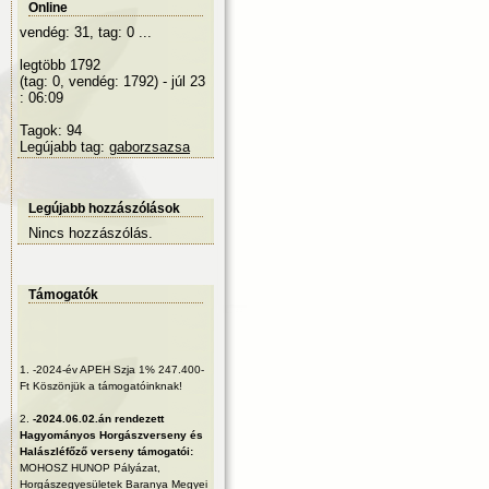
Online
vendég: 31, tag: 0 ...
legtöbb 1792
(tag: 0, vendég: 1792) - júl 23
: 06:09
Tagok: 94
Legújabb tag:
gaborzsazsa
Legújabb hozzászólások
Nincs hozzászólás.
Támogatók
1.
-2024-év APEH Szja 1% 247.400-
Ft Köszönjük a támogatóinknak!
2.
-2024.06.02.án rendezett
Hagyományos Horgászverseny és
Halászléfőző verseny támogatói:
MOHOSZ HUNOP Pályázat,
Horgászegyesületek Baranya Megyei