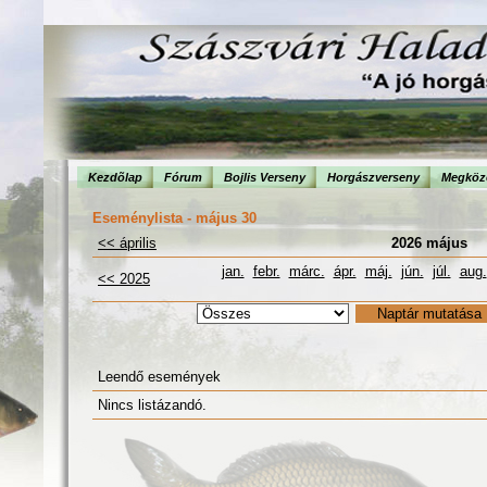
Kezdõlap
Fórum
Bojlis Verseny
Horgászverseny
Megköze
Eseménylista - május 30
<< április
2026 május
jan.
febr.
márc.
ápr.
máj.
jún.
júl.
aug.
<< 2025
Leendő események
Nincs listázandó.