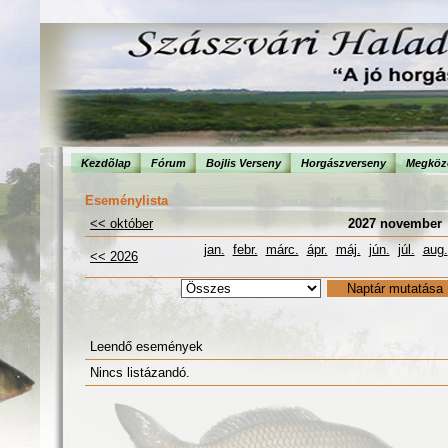
Kezdõlap
Fórum
Bojlis Verseny
Horgászverseny
Megköze
Eseménylista
<< október
2027 november
jan.
febr.
márc.
ápr.
máj.
jún.
júl.
aug.
<< 2026
Leendő események
Nincs listázandó.