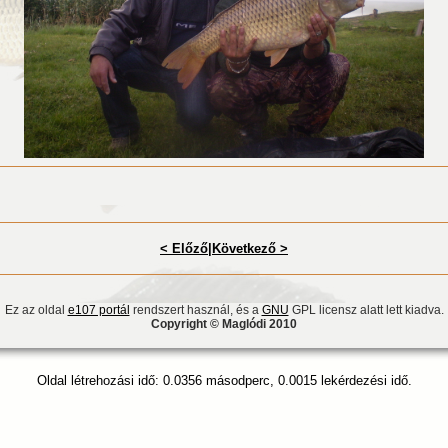
< Előző
|
Következő >
Ez az oldal
e107 portál
rendszert használ, és a
GNU
GPL licensz alatt lett kiadva.
Copyright © Maglódi 2010
Oldal létrehozási idő: 0.0356 másodperc, 0.0015 lekérdezési idő.