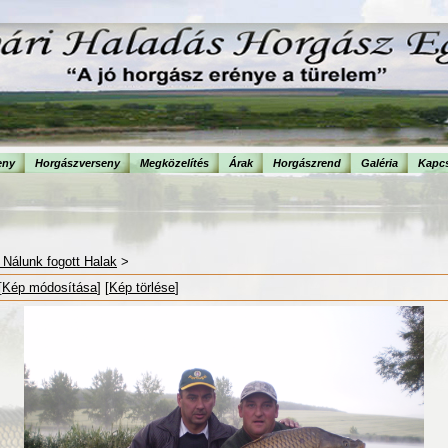
eny
Horgászverseny
Megközelítés
Árak
Horgászrend
Galéria
Kapcs
- Nálunk fogott Halak
>
[
Kép módosítása
] [
Kép törlése
]