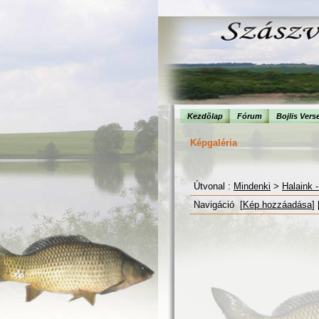
Kezdõlap
Fórum
Bojlis Vers
Képgaléria
Útvonal :
Mindenki
>
Halaink 
Navigáció [
Kép hozzáadása
] 