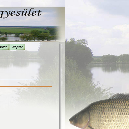
olat
Naptár