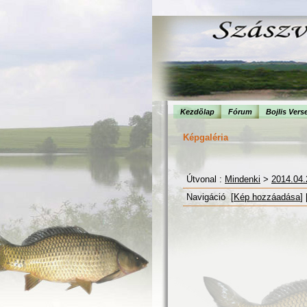
Kezdõlap
Fórum
Bojlis Vers
Képgaléria
Útvonal :
Mindenki
>
2014.04.
Navigáció [
Kép hozzáadása
] 