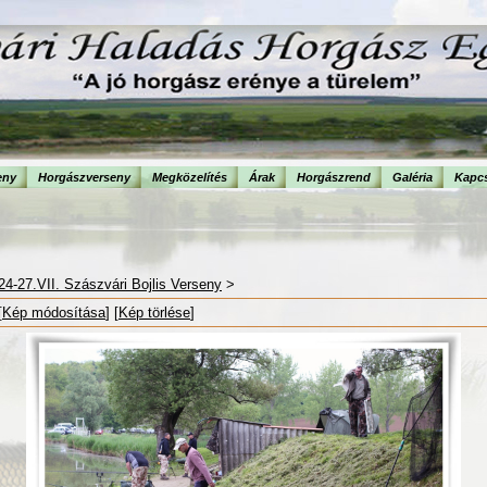
eny
Horgászverseny
Megközelítés
Árak
Horgászrend
Galéria
Kapcs
24-27.VII. Szászvári Bojlis Verseny
>
[
Kép módosítása
] [
Kép törlése
]