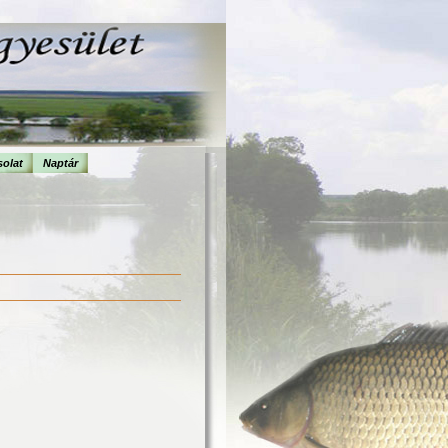
olat
Naptár