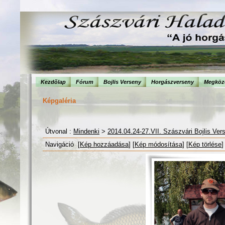
Kezdõlap
Fórum
Bojlis Verseny
Horgászverseny
Megköze
Képgaléria
Útvonal :
Mindenki
>
2014.04.24-27.VII. Szászvári Bojlis Ver
Navigáció [
Kép hozzáadása
] [
Kép módosítása
] [
Kép törlése
]