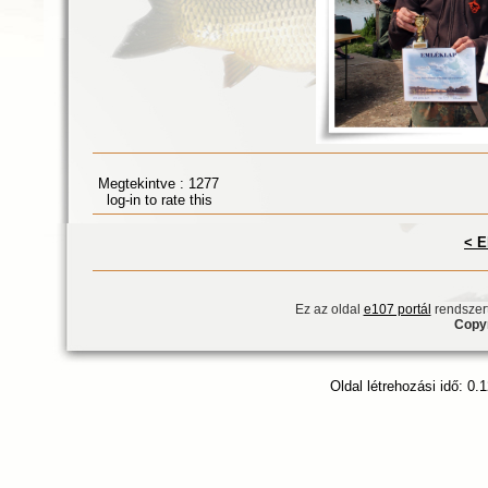
Megtekintve : 1277
log-in to rate this
< E
Ez az oldal
e107 portál
rendszert
Copyr
Oldal létrehozási idő: 0