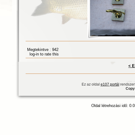
Megtekintve : 942
log-in to rate this
< E
Ez az oldal
e107 portál
rendszert
Copyr
Oldal létrehozási idő: 0