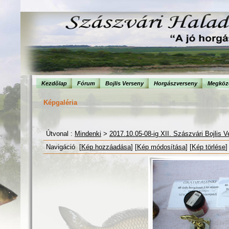
Kezdõlap
Fórum
Bojlis Verseny
Horgászverseny
Megköze
Képgaléria
Útvonal :
Mindenki
>
2017.10.05-08-ig XII. Szászvári Bojlis 
Navigáció [
Kép hozzáadása
] [
Kép módosítása
] [
Kép törlése
]