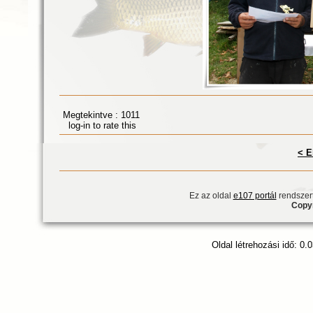
Megtekintve : 1011
log-in to rate this
< E
Ez az oldal
e107 portál
rendszert
Copyr
Oldal létrehozási idő: 0