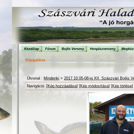
Kezdõlap
Fórum
Bojlis Verseny
Horgászverseny
Megköze
Képgaléria
Útvonal :
Mindenki
>
2017.10.05-08-ig XII. Szászvári Bojlis 
Navigáció [
Kép hozzáadása
] [
Kép módosítása
] [
Kép törlése
]