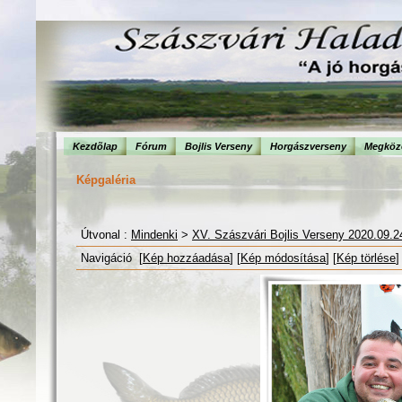
Kezdõlap
Fórum
Bojlis Verseny
Horgászverseny
Megköze
Képgaléria
Útvonal :
Mindenki
>
XV. Szászvári Bojlis Verseny 2020.09.2
Navigáció [
Kép hozzáadása
] [
Kép módosítása
] [
Kép törlése
]