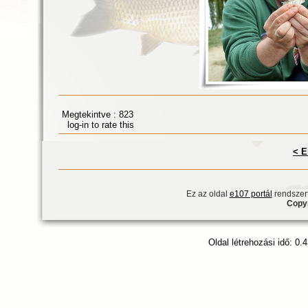
Megtekintve : 823
log-in to rate this
< E
Ez az oldal
e107 portál
rendszert
Copyr
Oldal létrehozási idő: 0