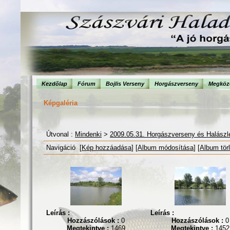
Kezdõlap
Fórum
Bojlis Verseny
Horgászverseny
Megköze
Képgaléria
Útvonal :
Mindenki
>
2009.05.31. Horgászverseny és Halászl
Navigáció [
Kép hozzáadása
] [
Album módosítása
] [
Album tör
Leírás :
Leírás :
Hozzászólások :
0
Hozzászólások :
0
Megtekintve :
1469
Megtekintve :
1452