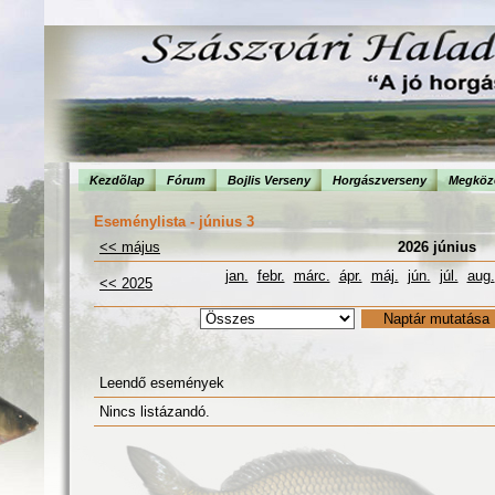
Kezdõlap
Fórum
Bojlis Verseny
Horgászverseny
Megköze
Eseménylista - június 3
<< május
2026 június
jan.
febr.
márc.
ápr.
máj.
jún.
júl.
aug.
<< 2025
Leendő események
Nincs listázandó.