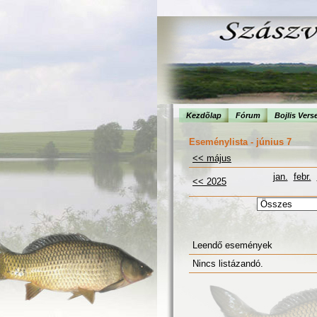
Kezdõlap
Fórum
Bojlis Vers
Eseménylista - június 7
<< május
jan.
febr.
<< 2025
Leendő események
Nincs listázandó.