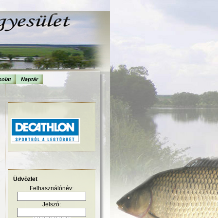
olat
Naptár
Üdvözlet
Felhasználónév:
Jelszó: