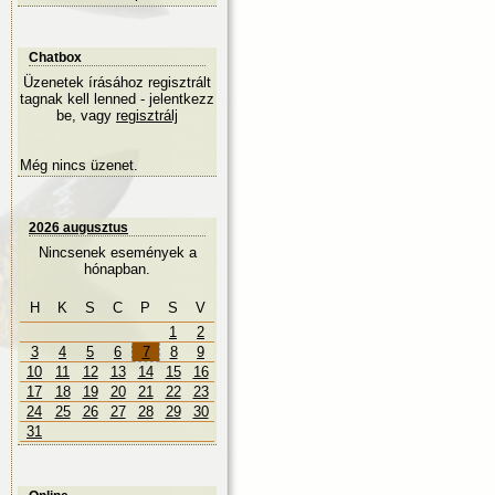
Chatbox
Üzenetek írásához regisztrált
tagnak kell lenned - jelentkezz
be, vagy
regisztrálj
Még nincs üzenet.
2026 augusztus
Nincsenek események a
hónapban.
H
K
S
C
P
S
V
1
2
3
4
5
6
7
8
9
10
11
12
13
14
15
16
17
18
19
20
21
22
23
24
25
26
27
28
29
30
31