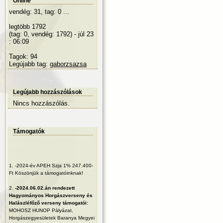
Online
vendég: 31, tag: 0 ...
legtöbb 1792
(tag: 0, vendég: 1792) - júl 23
: 06:09
Tagok: 94
Legújabb tag:
gaborzsazsa
Legújabb hozzászólások
Nincs hozzászólás.
Támogatók
1.
-2024-év APEH Szja 1% 247.400-
Ft Köszönjük a támogatóinknak!
2.
-2024.06.02.án rendezett
Hagyományos Horgászverseny és
Halászléfőző verseny támogatói:
MOHOSZ HUNOP Pályázat,
Horgászegyesületek Baranya Megyei