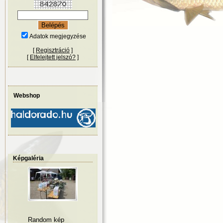
Adatok megjegyzése
[
Regisztráció
]
[
Elfelejtett jelszó?
]
Webshop
Képgaléria
Random kép