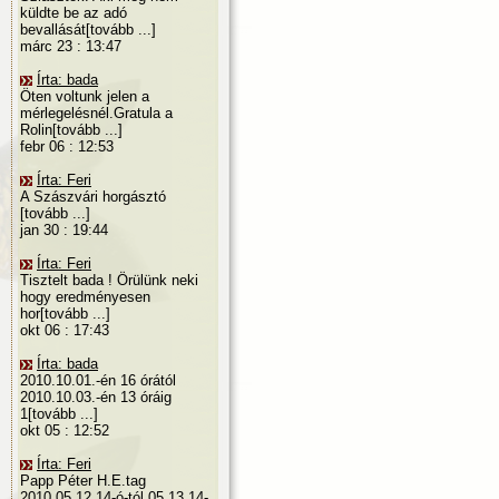
küldte be az adó
bevallását[tovább ...]
márc 23 : 13:47
Írta: bada
Öten voltunk jelen a
mérlegelésnél.Gratula a
Rolin[tovább ...]
febr 06 : 12:53
Írta: Feri
A Szászvári horgásztó
[tovább ...]
jan 30 : 19:44
Írta: Feri
Tisztelt bada ! Örülünk neki
hogy eredményesen
hor[tovább ...]
okt 06 : 17:43
Írta: bada
2010.10.01.-én 16 órától
2010.10.03.-én 13 óráig
1[tovább ...]
okt 05 : 12:52
Írta: Feri
Papp Péter H.E.tag
2010.05.12.14-ó-tól 05.13.14-