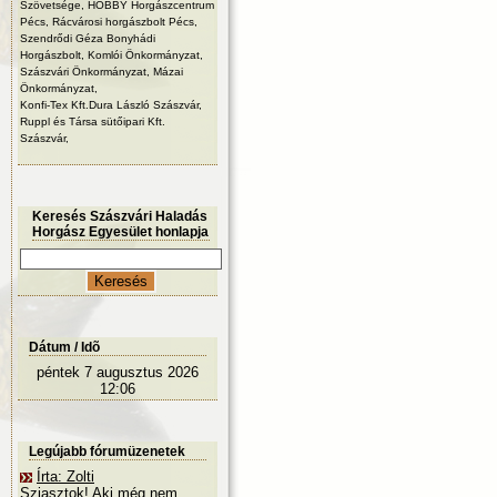
Szövetsége, HOBBY Horgászcentrum
Pécs, Rácvárosi horgászbolt Pécs,
Szendrődi Géza Bonyhádi
Horgászbolt, Komlói Önkormányzat,
Szászvári Önkormányzat, Mázai
Önkormányzat,
Konfi-Tex Kft.Dura László Szászvár,
Ruppl és Társa sütőipari Kft.
Szászvár,
Keresés Szászvári Haladás
Horgász Egyesület honlapja
Dátum / Idõ
péntek 7 augusztus 2026
12:06
Legújabb fórumüzenetek
Írta: Zolti
Sziasztok! Aki még nem