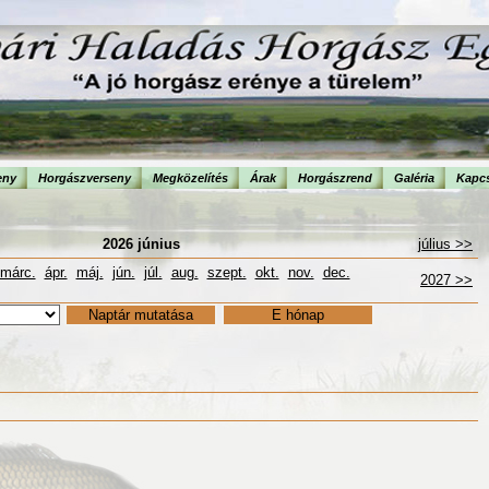
eny
Horgászverseny
Megközelítés
Árak
Horgászrend
Galéria
Kapcs
2026 június
július >>
márc.
ápr.
máj.
jún.
júl.
aug.
szept.
okt.
nov.
dec.
2027 >>