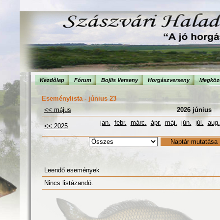
Kezdõlap
Fórum
Bojlis Verseny
Horgászverseny
Megköze
Eseménylista - június 23
<< május
2026 június
jan.
febr.
márc.
ápr.
máj.
jún.
júl.
aug.
<< 2025
Leendő események
Nincs listázandó.