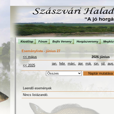
Kezdõlap
Fórum
Bojlis Verseny
Horgászverseny
Megköze
Eseménylista - június 27
<< május
2026 június
jan.
febr.
márc.
ápr.
máj.
jún.
júl.
aug.
<< 2025
Leendő események
Nincs listázandó.