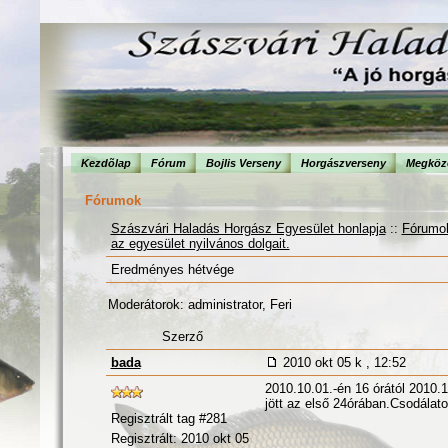
Kezdõlap
Fórum
Bojlis Verseny
Horgászverseny
Megköze
Fórumok
Szászvári Haladás Horgász Egyesület honlapja
::
Fórumo
az egyesület nyilvános dolgait.
Eredményes hétvége
Moderátorok: administrator, Feri
Szerző
bada
2010 okt 05 k , 12:52
2010.10.01.-én 16 órától 2010.1
jött az első 24órában.Csodálat
Regisztrált tag #281
Regisztrált: 2010 okt 05