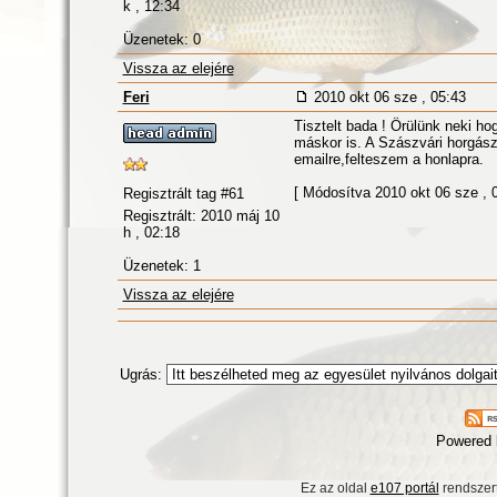
k , 12:34
Üzenetek: 0
Vissza az elejére
Feri
2010 okt 06 sze , 05:43
Tisztelt bada ! Örülünk neki h
máskor is. A Szászvári horgászt
emailre,feltes
[ Módosítva 2010 okt 06 sze , 0
Regisztrált tag #61
Regisztrált: 2010 máj 10
h , 02:18
Üzenetek: 1
Vissza az elejére
Ugrás:
Powered
Ez az oldal
e107 portál
rendszert