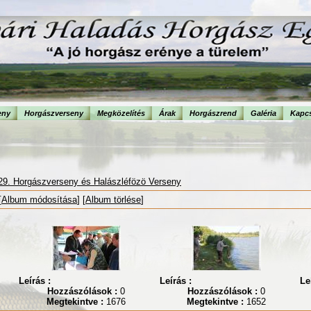
eny
Horgászverseny
Megközelítés
Árak
Horgászrend
Galéria
Kapcs
29. Horgászverseny és Halászléfözö Verseny
[
Album módosítása
] [
Album törlése
]
Leírás :
Leírás :
Le
Hozzászólások :
0
Hozzászólások :
0
Megtekintve :
1676
Megtekintve :
1652