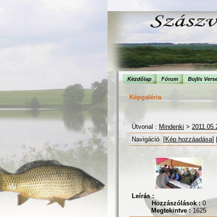
Kezdõlap
Fórum
Bojlis Vers
Képgaléria
Útvonal :
Mindenki
>
2011.05.
Navigáció [
Kép hozzáadása
] 
Leírás :
Hozzászólások :
0
Megtekintve :
1625