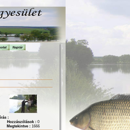
olat
Naptár
írás :
Hozzászólások :
0
Megtekintve :
1666