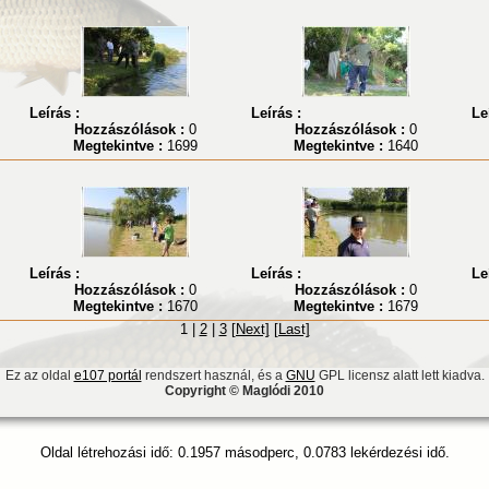
Leírás :
Leírás :
Le
Hozzászólások :
0
Hozzászólások :
0
Megtekintve :
1699
Megtekintve :
1640
Leírás :
Leírás :
Le
Hozzászólások :
0
Hozzászólások :
0
Megtekintve :
1670
Megtekintve :
1679
1 |
2
|
3
[Next]
[Last]
Ez az oldal
e107 portál
rendszert használ, és a
GNU
GPL licensz alatt lett kiadva.
Copyright © Maglódi 2010
Oldal létrehozási idő: 0.1957 másodperc, 0.0783 lekérdezési idő.