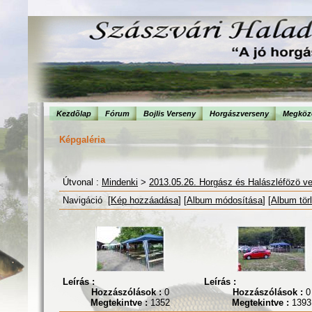
Kezdõlap
Fórum
Bojlis Verseny
Horgászverseny
Megköze
Képgaléria
Útvonal :
Mindenki
>
2013.05.26. Horgász és Halászléfözö v
Navigáció [
Kép hozzáadása
] [
Album módosítása
] [
Album tör
Leírás :
Leírás :
Hozzászólások :
0
Hozzászólások :
0
Megtekintve :
1352
Megtekintve :
1393