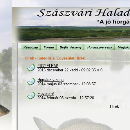
Kezdõlap
Fórum
Bojlis Verseny
Horgászverseny
Megköze
Hírek - Kategória 'Egyesület Hírek'
FIGYELEM!
2015 december 22 kedd - 09:02:35
0
Horgász vizsga
2014 május 03 szombat - 12:08:57
Figyelem!
2014 február 05 szerda - 12:57:20
Hírek