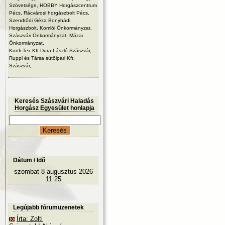
Szövetsége, HOBBY Horgászcentrum
Pécs, Rácvárosi horgászbolt Pécs,
Szendrődi Géza Bonyhádi
Horgászbolt, Komlói Önkormányzat,
Szászvári Önkormányzat, Mázai
Önkormányzat,
Konfi-Tex Kft.Dura László Szászvár,
Ruppl és Társa sütőipari Kft.
Szászvár,
Keresés Szászvári Haladás
Horgász Egyesület honlapja
Dátum / Idõ
szombat 8 augusztus 2026
11:25
Legújabb fórumüzenetek
Írta: Zolti