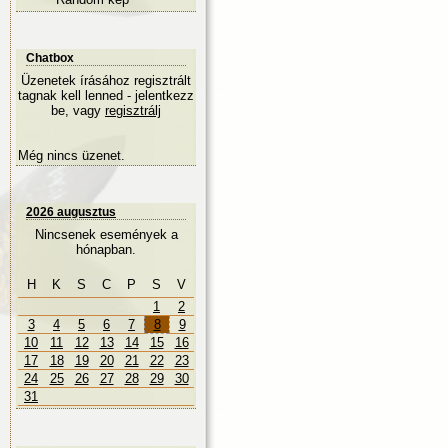
Chatbox
Üzenetek írásához regisztrált
tagnak kell lenned - jelentkezz
be, vagy
regisztrálj
Még nincs üzenet.
2026 augusztus
Nincsenek események a
hónapban.
H
K
S
C
P
S
V
1
2
3
4
5
6
7
8
9
10
11
12
13
14
15
16
17
18
19
20
21
22
23
24
25
26
27
28
29
30
31