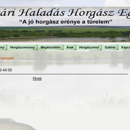
eny
Horgászverseny
Megközelítés
Árak
Horgászrend
Galéria
Kapcs
rsenyek'
09:44:00
Hírek