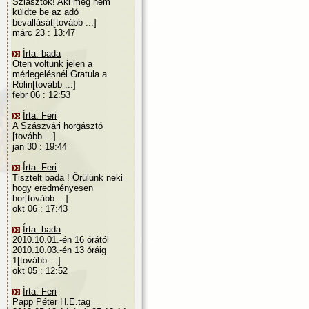
Sziasztok! Aki még nem
küldte be az adó
bevallását[tovább ...]
márc 23 : 13:47
Írta: bada
Öten voltunk jelen a
mérlegelésnél.Gratula a
Rolin[tovább ...]
febr 06 : 12:53
Írta: Feri
A Szászvári horgásztó
[tovább ...]
jan 30 : 19:44
Írta: Feri
Tisztelt bada ! Örülünk neki
hogy eredményesen
hor[tovább ...]
okt 06 : 17:43
Írta: bada
2010.10.01.-én 16 órától
2010.10.03.-én 13 óráig
1[tovább ...]
okt 05 : 12:52
Írta: Feri
Papp Péter H.E.tag