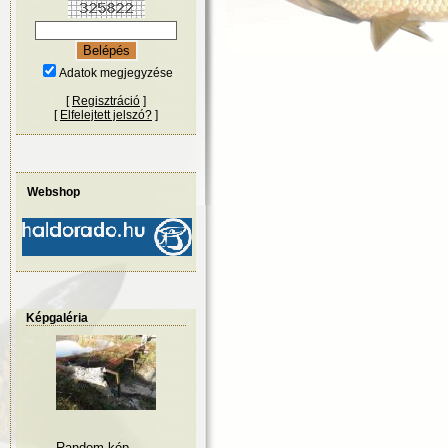
Adatok megjegyzése
[
Regisztráció
]
[
Elfelejtett jelszó?
]
Webshop
Képgaléria
Random kép