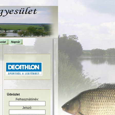
olat
Naptár
Üdvözlet
Felhasználónév:
Jelszó: