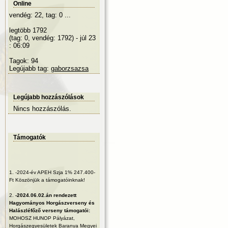
Online
vendég: 22, tag: 0 ...
legtöbb 1792
(tag: 0, vendég: 1792) - júl 23
: 06:09
Tagok: 94
Legújabb tag:
gaborzsazsa
Legújabb hozzászólások
Nincs hozzászólás.
Támogatók
1.
-2024-év APEH Szja 1% 247.400-
Ft Köszönjük a támogatóinknak!
2.
-2024.06.02.án rendezett
Hagyományos Horgászverseny és
Halászléfőző verseny támogatói:
MOHOSZ HUNOP Pályázat,
Horgászegyesületek Baranya Megyei