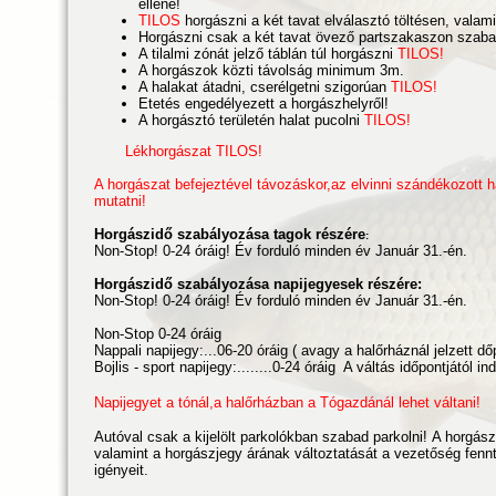
ellene!
TILOS
horgászni a két tavat elválasztó töltésen, valami
Horgászni csak a két tavat övező partszakaszon szaba
A tilalmi zónát jelző táblán túl horgászni
TILOS!
A horgászok közti távolság minimum 3m.
A halakat átadni, cserélgetni szigorúan
TILOS!
Etetés engedélyezett a horgászhelyről!
A horgásztó területén halat pucolni
TILOS!
Lékhorgászat TILOS!
A horgászat befejeztével távozáskor,az elvinni szándékozott h
mutatni!
Horgászidő szabályozása tagok részére
:
Non-Stop! 0-24 óráig! Év forduló minden év Január 31.-én.
Horgászidő szabályozása napijegyesek részére:
Non-Stop! 0-24 óráig! Év forduló minden év Január 31.-én.
Non-Stop 0-24 óráig
Nappali napijegy:...06-20 óráig ( avagy a halőrháznál jelzett dő
Bojlis - sport napijegy:........0-24 óráig A váltás időpontjától in
Napijegyet a tónál,a halőrházban a Tógazdánál lehet váltani!
Autóval csak a kijelölt parkolókban szabad parkolni! A horgás
valamint a horgászjegy árának változtatását a vezetőség fenn
igényeit.