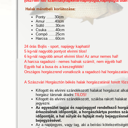
(őszi-téli idő számítás)napkelte-napnyugta,napnyugta után
Halak méretbeli korlátozása:
Ponty .......30cm
Amur ........40cm
Süllő .........30cm
Csuka .......40cm
Compó ......25cm
Harcsa ......60cm
24 órás Bojlis - sport, napijegy kapható!
5 kg-nál nagyobb pontyot elvinni tilos!
6 kg-nál nagyobb amurt elvinni tilos! Az amur nemes hal!
A harcsa ragadozó - nemes halnak számít, nem egyéb hal!
Egyéb hal a busa és a keszegfélék!
Országos horgászrend vonatkozik a ragadozó hal horgászatára
A Szászvári Horgásztón békés halak horgászatánál fonott főzs
Kifogott és elvinni szándékozott halakat horgászat alka
horgász társnak átadni
TILOS!
Kifogott és elvinni szándékozott, szákba rakott halakat 
jegyezni.
Az egyesület tagjai és napijeggyel rendelkező horgás
érkezésének időpontját, a horgászkártya pontos szá
időpontját, a hal súlyát és fajtáját mely bejegyzésne
bejegyzésével.
Az a napijegyes, vagy tag, aki a beírási kötelezettségét