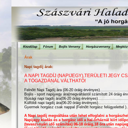
Kezdõlap
Fórum
Bojlis Verseny
Horgászverseny
Megköze
Árak
Napi tagdíj árak:
A NAPI TAGDÍJ (NAPIJEGY),TERÜLETI JEGY 
A TÓGAZDÁNÁL VÁLTHATÓ!
Felnőtt Napi Tagdíj ára (06-20 óráig érvényes)..........................
Bojlis - sport napijyegy ára(megváltástól számított 24 óráig érv
Ifjúsági napi tagdíj ára(06-20 óráig érvényes)...........................
Külföldi napi tagdíj ára(06-20 óráig érvényes)...........................
Gyermek horgász csak nappal (Felnőtt horgász felügyelettel ).....
A Napi tagdíj megváltása után lehet elfoglalni a horgászhel
Napijegy kiadás és a horgász idő a hal-őrháznál kiírt időpo
(tavaszi-nyári idő számítás) 06-18 óráig,18 óra után napije