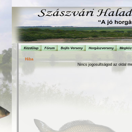
Kezdõlap
Fórum
Bojlis Verseny
Horgászverseny
Megköze
Hiba
Nincs jogosultságod az oldal m