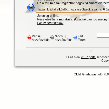
Ez a fórum csak regisztrált tagok számára elérhető
Tagjaink által elküldött hozzászólások száma: 6 üz
Jelenleg online:
Részletes lista mutatása.
(Új ablakban fog megnyíl
Fórum statisztikák
Van új
Nincs új
Zárt
hozzászólás
hozzászólás
fórum
Ez az oldal
e107 portál
rendszert
Copyr
Oldal létrehozási idő: 0