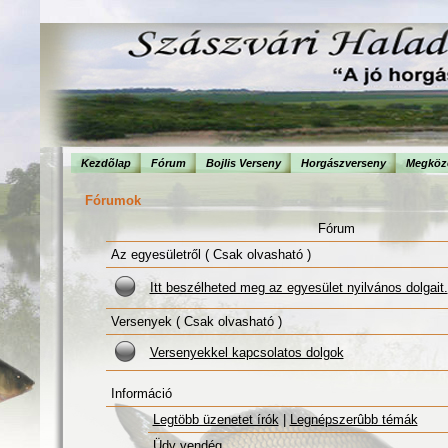
Kezdõlap
Fórum
Bojlis Verseny
Horgászverseny
Megköze
Fórumok
Fórum
Az egyesületről ( Csak olvasható )
Itt beszélheted meg az egyesület nyilvános dolgait.
Versenyek ( Csak olvasható )
Versenyekkel kapcsolatos dolgok
Információ
Legtöbb üzenetet írók
|
Legnépszerûbb témák
Üdv vendég