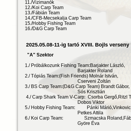
11./Vizimanók
12./Koi Carp Team
13./Fábián Team
14./CFB-Mecsekalja Carp Team
15./Hobby Fishing Team
16./D&G Carp Team
2025.05.08-11-ig tartó XVIII. Bojls verse
"A" Szektor
1./ Próbálkozunk Fishing Team:Barjakt
Barjakter Roland
2./ Tópiás Team:(Fish Friends) Molná
Cserveni Zoltán
3./ BS Carp Team:(D&G Carp Team) Bra
Sós Krisztián
4./ Carp Shark Team V-Carp: Csorba Gergő
Dobos Viktor
5./ Hobby Fishing Team: Pánki Márió,Vin
Petkes Attila
6./ Koi Carp Team: Szmacska Roland,Fáb
Györe Éva