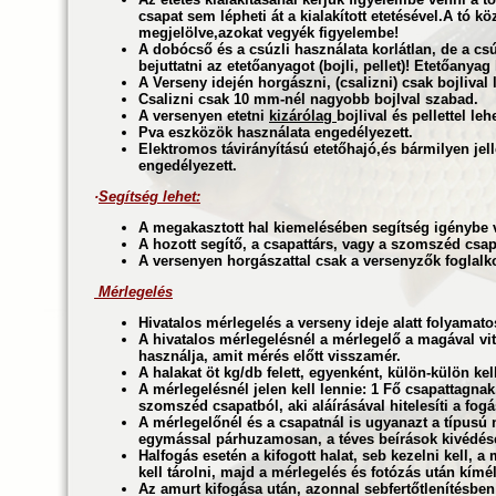
csapat sem lépheti át a kialakított etetésével.A tó k
megjelölve,azokat vegyék figyelembe!
A dobócső és a csúzli használata korlátlan, de a csú
bejuttatni az etetőanyagot (bojli, pellet)! Etetőanyag
A Verseny idején horgászni, (csalizni) csak bojlival 
Csalizni csak 10 mm-nél nagyobb bojlval szabad.
A versenyen etetni
kizárólag
bojlival és pellettel lehe
Pva
eszközök használata engedélyezett.
Elektromos távirányítású etetőhajó,és bármilyen je
engedélyezett.
·
Segítség lehet:
A megakasztott hal kiemelésében segítség igénybe 
A hozott segítő, a csapattárs, vagy a szomszéd csap
A versenyen horgászattal csak a versenyzők foglalk
Mérlegelés
Hivatalos mérlegelés a verseny ideje alatt folyamato
A hivatalos mérlegelésnél a mérlegelő a magával vit
használja, amit mérés előtt visszamér.
A halakat öt kg/db felett, egyenként, külön-külön kel
A mérlegelésnél jelen kell lennie: 1 Fő csapattagna
szomszéd csapatból, aki aláírásával hitelesíti a fogá
A mérlegelőnél és a csapatnál is ugyanazt a típusú 
egymással párhuzamosan, a téves beírások kivédése
Halfogás esetén a kifogott halat, seb kezelni kell, 
kell tárolni, majd a mérlegelés és fotózás után kímé
Az amurt kifogása után, azonnal sebfertőtlenítésben