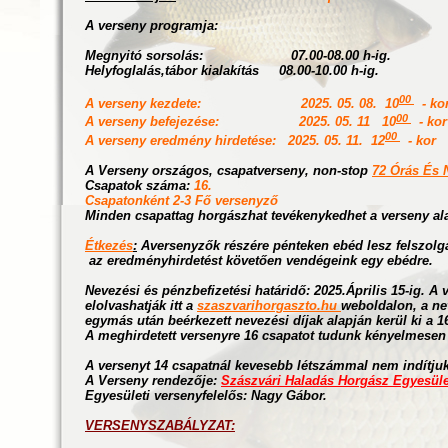
A verseny programja:
Megnyitó sorsolás: 07.00-08.00 h-ig.
Helyfoglalás,tábor kialakítás 08.00-10.00 h-ig.
00
A verseny kezdete: 2025. 05. 08. 10
- ko
00
A verseny befejezése: 2025. 05. 11 10
- kor
00
A verseny eredmény hirdetése: 2025. 05. 11. 12
- kor
A Verseny országos, csapatverseny, non-stop
72 Órás És 
Csapatok száma:
16.
Csapatonként 2-3 Fő versenyző
Minden csapattag horgászhat tevékenykedhet a verseny ala
Étkezés
:
Aversenyzők részére pénteken ebéd lesz felszolg
az eredményhirdetést követően vendégeink egy ebédre.
Nevezési és pénzbefizetési határidő: 2025.Április 15-ig. A
elolvashatják itt a
szaszvarihorgaszto.hu
weboldalon, a ne
egymás után beérkezett nevezési díjak alapján kerül ki a 1
A meghirdetett versenyre 16 csapatot tudunk kényelmesen
A versenyt 14 csapatnál kevesebb létszámmal nem indítjuk
A Verseny rendezője:
Szászvári Haladás Horgász Egyesüle
Egyesületi versenyfelelős:
Nagy Gábor
.
VERSENYSZABÁLYZAT: