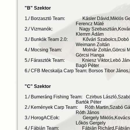
"B" Szektor
1./ Borzasztó Team: Kásler Dávid,Mikl
Ferencz Máté
2./ Vizmanók: Nagy Szebasztián,Kovác
Klemm Ádám
3./ Bunkók Team 2.0: Kővári Szabolcs,D
Weimann Zoltán
4./ Mocsing Team: Molnár Zoltán,Görcs
Görcsi Hanga
5./ Fárasztók Team: Kniesz Viktor,Leb
Bagó Péter
6./ CFB Mecskalja Carp Team: Borsos Tibor Já
"C" Szektor
1./ Bumeráng Fishing Team: Czirbus László,
Bartók Péter
2./ Kemények Carp Team: Róth Martin,Sza
Róth János
3./ HorogACEok: Gergely Miklós,Kovác
Lőkös Gergely
4./ Fábián Team: Fábián Richárd,Fábiá