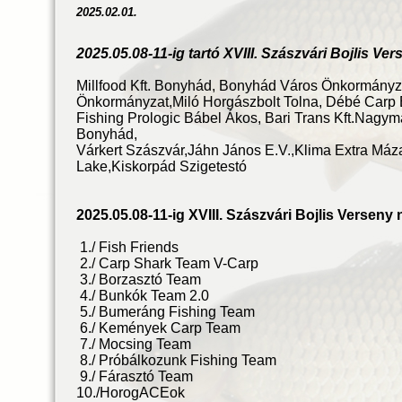
2025.02.01.
2025.05.08-11-ig tartó XVIII. Szászvári Bojlis V
Millfood Kft. Bonyhád, Bonyhád Város Önkormány
Önkormányzat,Miló Horgászbolt Tolna, Débé Carp 
Fishing Prologic Bábel Ákos, Bari Trans Kft.Nagym
Bonyhád,
Várkert Szászvár,Jáhn János E.V.,Klima Extra Máz
Lake,Kiskorpád Szigetestó
2025.05.08-11-ig XVIII. Szászvári Bojlis Verseny
1./ Fish Friends
2./ Carp Shark Team V-Carp
3./ Borzasztó Team
4./ Bunkók Team 2.0
5./ Bumeráng Fishing Team
6./ Kemények Carp Team
7./ Mocsing Team
8./ Próbálkozunk Fishing Team
9./ Fárasztó Team
10./HorogACEok