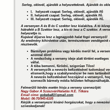
Serleg, oklevél, ajándék a helyezetteknek. Ajándék és okl
I. helyezett csapat: Serleg, oklevél, ajándék /fő
II. helyezett csapat: Serleg, oklevél, ajándék /fő.
III. helyezett csapat: Serleg, oklevél, ajándék /fő.
A versenyen A és B és C szektor lesz kialakítva. A tó közep
hátrafelé a B Szektor lesz, a kis-tó lesz a C szektor. A ver
helyezettje is.
Kupával díjazva lesz a legnagyobb halat fogó versenyző!
Az eredmény kihirdetése után, természetesen vendégeink
résztvevők.
Bármilyen probléma vagy kérdés merül fel, a verseny
azonnal dönt!
A rendezőség a verseny ideje alatt történt esetleges
vállal.
A tóba bemenni, fürödni, szigorúan Tilos!
A versenyzők a nevezés befizetésével tudomásul ves
elismerik,hogy a szabályrendszer be nem tartásából 
A nevezés befizetésével hozzájárul a versenyző, hog
szervezők bármely média felületen felhasználhatják.
Felmerülő kérdés esetén hívja a verseny szervezőjét:
Nagy Gábor A
Szászv
ári
Haladás H.E. Titkára
Email címe:
gobeba81©gmail.com
Mobil: 06-70/945-6105
Kérjük a versenyezni kívánó horgászokat, hogy a nevezés
szíveskedjenek!