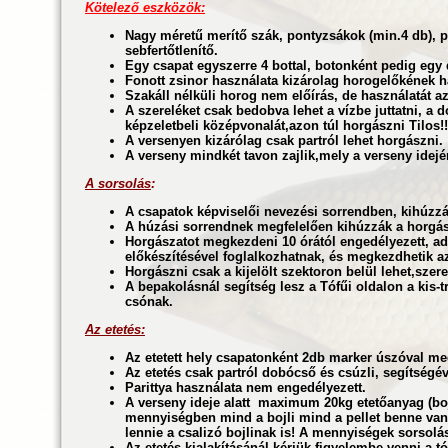
Kötelező eszközök:
Nagy méretű merítő szák, pontyzsákok (min.4 db), 
sebfertőtlenítő.
Egy csapat egyszerre 4 bottal, botonként pedig egy
Fonott zsinor használata kizárolag horogelőkének h
Szakáll nélküli horog nem előírás, de használatát 
A szereléket csak bedobva lehet a vízbe juttatni, a 
képzeletbeli középvonalát,azon túl horgászni Tilos
A versenyen kizárólag csak partról lehet horgászni.
A verseny mindkét tavon zajlik,mely a verseny idejér
A sorsolás
:
A csapatok képviselői nevezési sorrendben, kihúzzá
A húzási sorrendnek megfelelően kihúzzák a horgá
Horgászatot megkezdeni 10 órától engedélyezett, add
előkészítésével foglalkozhatnak, és megkezdhetik az
Horgászni csak a kijelölt szektoron belül lehet,szer
A bepakolásnál segítség lesz a Tófűi oldalon a kis-t
csónak.
Az etetés:
Az etetett hely csapatonként 2db marker úszóval me
Az etetés csak partról dobócső és csúzli, segítségév
Parittya használata nem engedélyezett.
A verseny ideje alatt maximum 20kg etetőanyag (bojl
mennyiségben mind a bojli mind a pellet benne va
lennie a csalizó bojlinak is!
A mennyiségek sorsolás 
Az etetés kialakításánál kérjük figyelembe venni a t