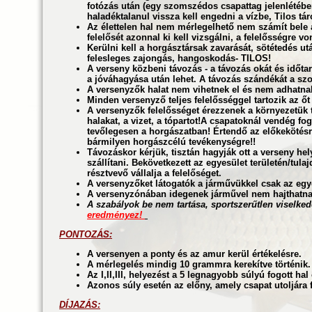
fotózás után (egy szomszédos csapattag jelenlétébe
haladéktalanul vissza kell engedni a vízbe, Tilos tár
Az élettelen hal nem mérlegelhető nem számít bele 
felelősét azonnal ki kell vizsgálni, a felelősségre vo
Kerülni kell a horgásztársak zavarását, sötétedés utá
felesleges zajongás, hangoskodás- TILOS!
A verseny közbeni távozás - a távozás okát és időta
a jóváhagyása után lehet. A távozás szándékát a szo
A versenyzők halat nem vihetnek el és nem adhatnak
Minden versenyző teljes felelősséggel tartozik az őt
A versenyzők felelősséget érezzenek a környezetük t
halakat, a vizet, a tópartot!A csapatoknál vendég 
tevőlegesen a horgászatban! Értendő az előkekötésre
bármilyen horgászcélú tevékenységre!!
Távozáskor kérjük, tisztán hagyják ott a verseny hely
szállítani. Bekövetkezett az egyesület területén/tu
résztvevő vállalja a felelőséget.
A versenyzőket látogatók a járművükkel csak az egy
A versenyzónában idegenek járművel nem hajthatna
A szabályok be nem tartása, sportszerűtlen viselke
eredményez!
PONTOZÁS:
A versenyen a ponty és az amur kerül értékelésre.
A mérlegelés mindig 10 grammra kerekítve történik.
Az I,II,III, helyezést a 5 legnagyobb súlyú fogott hal
Azonos súly esetén az előny, amely csapat utoljára 
DÍJAZÁS: