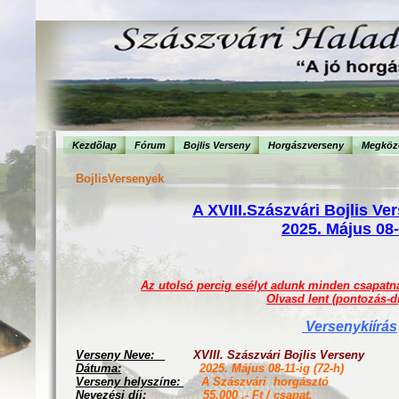
Kezdõlap
Fórum
Bojlis Verseny
Horgászverseny
Megköze
BojlisVersenyek
A XVIII.Szászvári Bojlis Ve
2025. Május 08-
Az utolsó percig esélyt adunk minden csapat
Olvasd lent (pontozás-d
Versenykiírás
Verseny Neve:
XVIII. Szászvári Bojlis Verseny
Dátuma:
2025. Május 08-11-ig (72-h)
Verseny helyszíne:
A Szászvári horgásztó
Nevezési díj:
55.000 .- Ft / csapat.