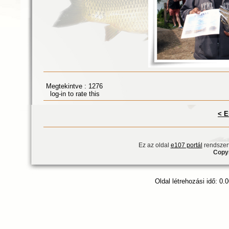
Megtekintve : 1276
log-in to rate this
< E
Ez az oldal
e107 portál
rendszert
Copyr
Oldal létrehozási idő: 0