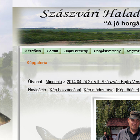
Kezdõlap
Fórum
Bojlis Verseny
Horgászverseny
Megköze
Képgaléria
Útvonal :
Mindenki
>
2014.04.24-27.VII. Szászvári Bojlis Ver
Navigáció [
Kép hozzáadása
] [
Kép módosítása
] [
Kép törlése
]