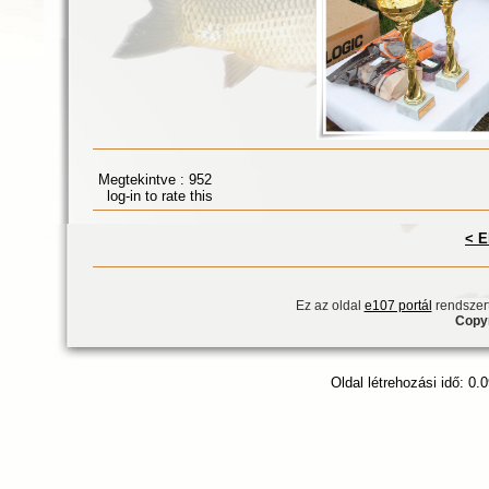
Megtekintve : 952
log-in to rate this
< E
Ez az oldal
e107 portál
rendszert
Copyr
Oldal létrehozási idő: 0