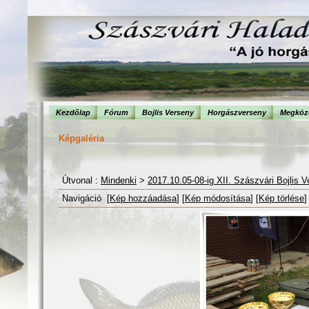
Kezdõlap
Fórum
Bojlis Verseny
Horgászverseny
Megköze
Képgaléria
Útvonal :
Mindenki
>
2017.10.05-08-ig XII. Szászvári Bojlis 
Navigáció [
Kép hozzáadása
] [
Kép módosítása
] [
Kép törlése
]