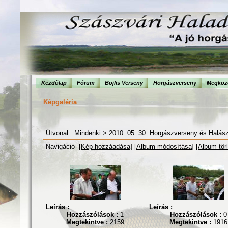
Kezdõlap
Fórum
Bojlis Verseny
Horgászverseny
Megköze
Képgaléria
Útvonal :
Mindenki
>
2010. 05. 30. Horgászverseny és Halás
Navigáció [
Kép hozzáadása
] [
Album módosítása
] [
Album tör
Leírás :
Leírás :
Hozzászólások :
1
Hozzászólások :
0
Megtekintve :
2159
Megtekintve :
1916