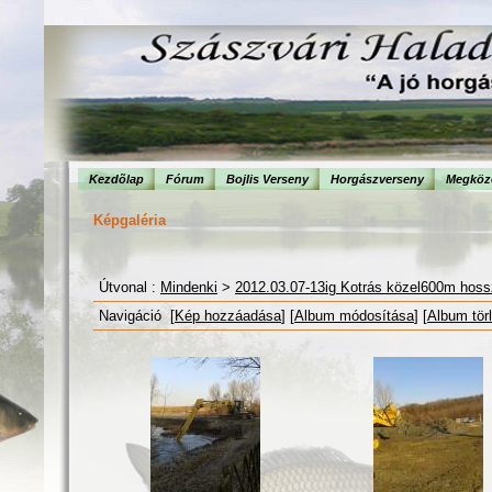
Kezdõlap
Fórum
Bojlis Verseny
Horgászverseny
Megköze
Képgaléria
Útvonal :
Mindenki
>
2012.03.07-13ig Kotrás közel600m hos
Navigáció [
Kép hozzáadása
] [
Album módosítása
] [
Album tör