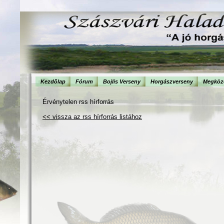
Kezdõlap
Fórum
Bojlis Verseny
Horgászverseny
Megköze
Érvénytelen rss hírforrás
<< vissza az rss hírforrás listához