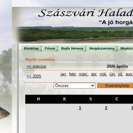
Kezdõlap
Fórum
Bojlis Verseny
Horgászverseny
Megköze
Naptár mutatása
<< március
2026 április
jan.
febr.
márc.
ápr.
máj.
jún.
júl.
aug.
<< 2025
H
K
S
C
1
2