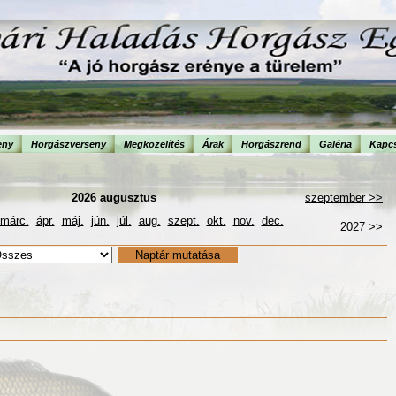
eny
Horgászverseny
Megközelítés
Árak
Horgászrend
Galéria
Kapcs
2026 augusztus
szeptember >>
márc.
ápr.
máj.
jún.
júl.
aug.
szept.
okt.
nov.
dec.
2027 >>