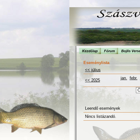
Kezdõlap
Fórum
Bojlis Vers
Eseménylista
<< július
jan.
febr.
<< 2025
Leendő események
Nincs listázandó.