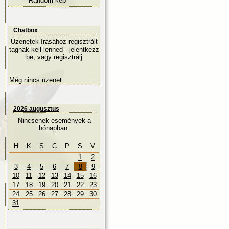
Random kép
Chatbox
Üzenetek írásához regisztrált
tagnak kell lenned - jelentkezz
be, vagy
regisztrálj
Még nincs üzenet.
2026 augusztus
Nincsenek események a
hónapban.
H
K
S
C
P
S
V
1
2
3
4
5
6
7
8
9
10
11
12
13
14
15
16
17
18
19
20
21
22
23
24
25
26
27
28
29
30
31