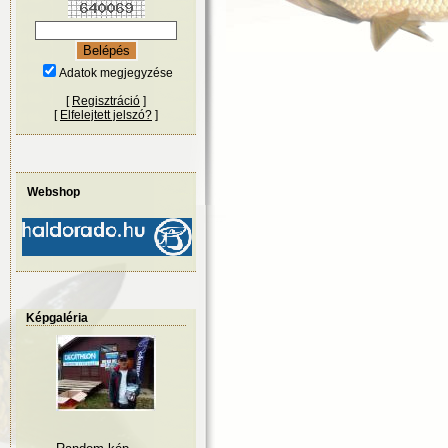
Adatok megjegyzése
[
Regisztráció
]
[
Elfelejtett jelszó?
]
Webshop
Képgaléria