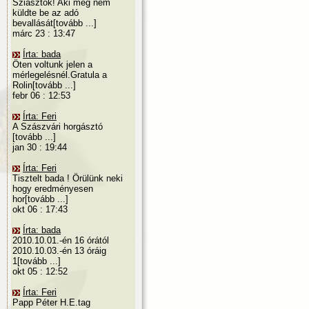
Sziasztok! Aki még nem
küldte be az adó
bevallását[tovább ...]
márc 23 : 13:47
Írta: bada
Öten voltunk jelen a
mérlegelésnél.Gratula a
Rolin[tovább ...]
febr 06 : 12:53
Írta: Feri
A Szászvári horgásztó
[tovább ...]
jan 30 : 19:44
Írta: Feri
Tisztelt bada ! Örülünk neki
hogy eredményesen
hor[tovább ...]
okt 06 : 17:43
Írta: bada
2010.10.01.-én 16 órától
2010.10.03.-én 13 óráig
1[tovább ...]
okt 05 : 12:52
Írta: Feri
Papp Péter H.E.tag