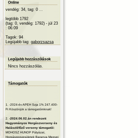
Online
vendég: 34, tag: 0 ...
legtöbb 1792
(tag: 0, vendég: 1792) - júl 23
: 06:09
Tagok: 94
Legújabb tag:
gaborzsazsa
Legújabb hozzászólások
Nincs hozzászólás.
Támogatók
1.
-2024-év APEH Szja 1% 247.400-
Ft Köszönjük a támogatóinknak!
2.
-2024.06.02.án rendezett
Hagyományos Horgászverseny és
Halászléfőző verseny támogatói:
MOHOSZ HUNOP Pályázat,
Horgászegyesületek Baranya Megyei