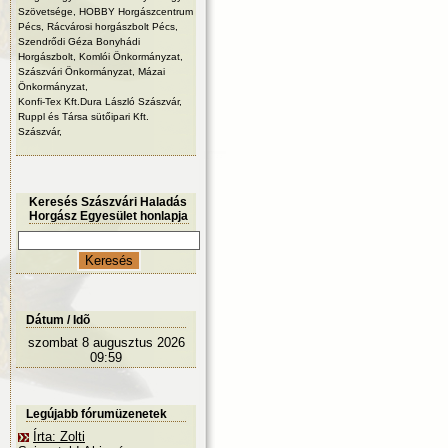
Szövetsége, HOBBY Horgászcentrum
Pécs, Rácvárosi horgászbolt Pécs,
Szendrődi Géza Bonyhádi
Horgászbolt, Komlói Önkormányzat,
Szászvári Önkormányzat, Mázai
Önkormányzat,
Konfi-Tex Kft.Dura László Szászvár,
Ruppl és Társa sütőipari Kft.
Szászvár,
Keresés Szászvári Haladás
Horgász Egyesület honlapja
Dátum / Idõ
szombat 8 augusztus 2026
09:59
Legújabb fórumüzenetek
Írta: Zolti