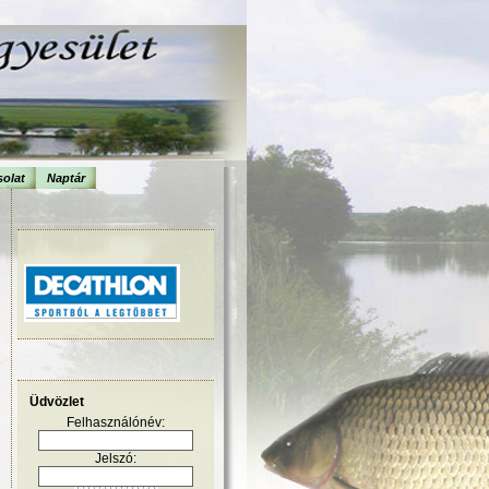
olat
Naptár
Üdvözlet
Felhasználónév:
Jelszó: