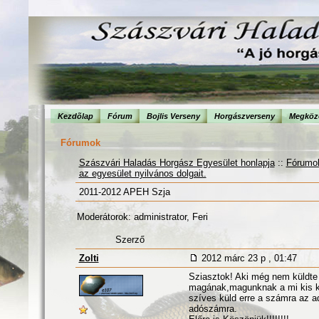
Kezdõlap
Fórum
Bojlis Verseny
Horgászverseny
Megköze
Fórumok
Szászvári Haladás Horgász Egyesület honlapja
::
Fórumo
az egyesület nyilvános dolgait.
2011-2012 APEH Szja
Moderátorok: administrator, Feri
Szerző
Zolti
2012 márc 23 p , 01:47
Sziasztok! Aki még nem küldte 
magának,magunknak a mi kis kö
szíves küld erre a számra az 
adószámra.