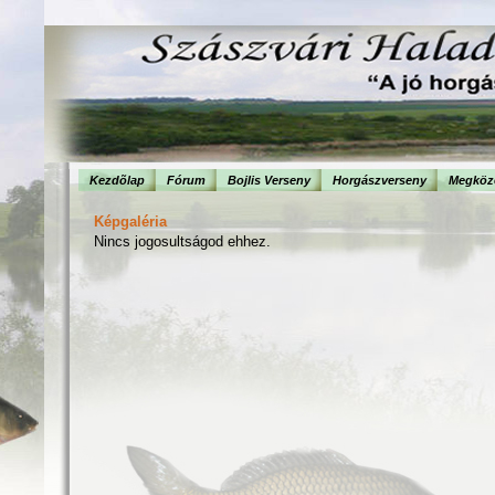
Kezdõlap
Fórum
Bojlis Verseny
Horgászverseny
Megköze
Képgaléria
Nincs jogosultságod ehhez.