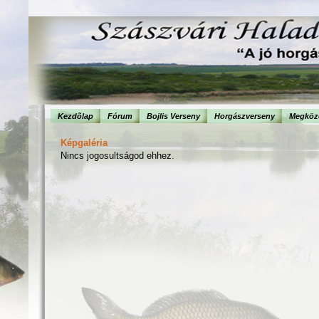
Kezdõlap
Fórum
Bojlis Verseny
Horgászverseny
Megköze
Képgaléria
Nincs jogosultságod ehhez.