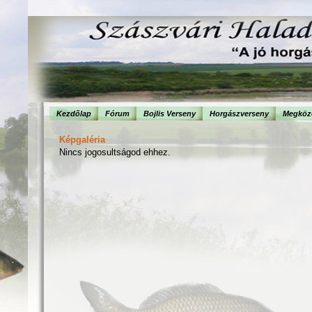
Kezdõlap
Fórum
Bojlis Verseny
Horgászverseny
Megköze
Képgaléria
Nincs jogosultságod ehhez.