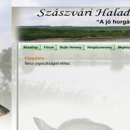
Kezdõlap
Fórum
Bojlis Verseny
Horgászverseny
Megköze
Képgaléria
Nincs jogosultságod ehhez.