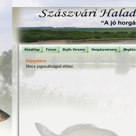
Kezdõlap
Fórum
Bojlis Verseny
Horgászverseny
Megköze
Képgaléria
Nincs jogosultságod ehhez.