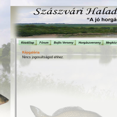
Kezdõlap
Fórum
Bojlis Verseny
Horgászverseny
Megköze
Képgaléria
Nincs jogosultságod ehhez.