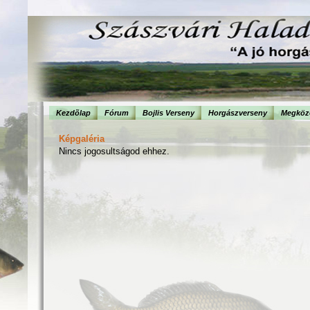
Kezdõlap
Fórum
Bojlis Verseny
Horgászverseny
Megköze
Képgaléria
Nincs jogosultságod ehhez.