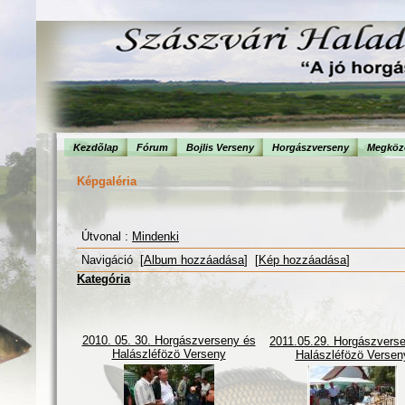
Kezdõlap
Fórum
Bojlis Verseny
Horgászverseny
Megköze
Képgaléria
Útvonal :
Mindenki
Navigáció [
Album hozzáadása
] [
Kép hozzáadása
]
Kategória
2010. 05. 30. Horgászverseny és
2011.05.29. Horgászvers
Halászléfözö Verseny
Halászléfözö Versen