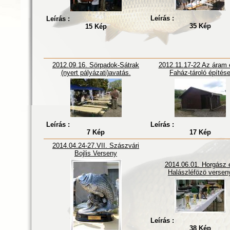
Leírás :
Leírás :
35 Kép
15 Kép
2012.09.16. Sörpadok-Sátrak
2012.11.17-22 Az áram 
(nyert pályázati)avatás.
Faház-tároló építés
Leírás :
Leírás :
7 Kép
17 Kép
2014.04.24-27.VII. Szászvári
Bojlis Verseny
2014.06.01. Horgász 
Halászléfözö versen
Leírás :
38 Kép